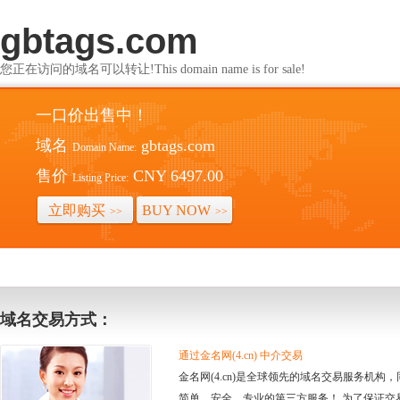
gbtags.com
您正在访问的域名可以转让!This domain name is for sale!
一口价出售中！
域名
gbtags.com
Domain Name:
售价
CNY 6497.00
Listing Price:
立即购买
BUY NOW
>>
>>
域名交易方式：
通过金名网(4.cn) 中介交易
金名网(4.cn)是全球领先的域名交易服务机
简单、安全、专业的第三方服务！ 为了保证交