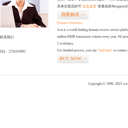
具体交易流程可
“点击这里”
查看或咨询support@
我要购买
>>
Process Overview:
4.cn is a world leading domain escrow service plat
million RMB transaction volume every year. We promi
联系我们
5 workdays.
For detailed process, you can
“visit here”
or contact
QQ：2726103981
BUY NOW
>>
Copyright © 1998 -2025 www