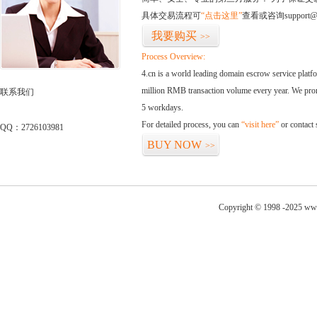
具体交易流程可
“点击这里”
查看或咨询support@
我要购买
>>
Process Overview:
4.cn is a world leading domain escrow service plat
million RMB transaction volume every year. We promi
联系我们
5 workdays.
For detailed process, you can
“visit here”
or contact
QQ：2726103981
BUY NOW
>>
Copyright © 1998 -2025 www