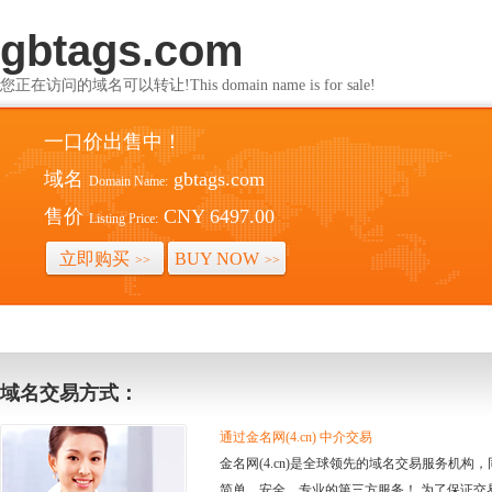
gbtags.com
您正在访问的域名可以转让!This domain name is for sale!
一口价出售中！
域名
gbtags.com
Domain Name:
售价
CNY 6497.00
Listing Price:
立即购买
BUY NOW
>>
>>
域名交易方式：
通过金名网(4.cn) 中介交易
金名网(4.cn)是全球领先的域名交易服务机
简单、安全、专业的第三方服务！ 为了保证交