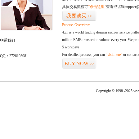
具体交易流程可
“点击这里”
查看或咨询support@
我要购买
>>
Process Overview:
4.cn is a world leading domain escrow service plat
million RMB transaction volume every year. We promi
联系我们
5 workdays.
For detailed process, you can
“visit here”
or contact
QQ：2726103981
BUY NOW
>>
Copyright © 1998 -2025 www