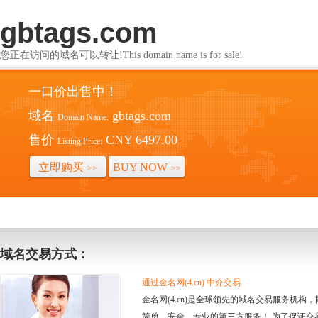
gbtags.com
您正在访问的域名可以转让!This domain name is for sale!
一口价出售中！
域名
gbtags.com
Domain Name:
售价
CNY 6497.00
Listing Price:
立即购买
BUY NOW
>>
>>
域名交易方式：
通过金名网(4.cn) 中介交易
金名网(4.cn)是全球领先的域名交易服务机
简单、安全、专业的第三方服务！ 为了保证交