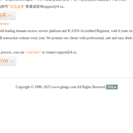
流程可
“点击这里”
查看或咨询support@4.cn。
购买
>>
erview:
orld leading domain escrow service platform and ICANN-Accredited Registrar, with 6 years ri
 transaction volume every year. We promise our clients with professional, safe and easy third-
.
d process, you can
“visit here”
or contact support@4.cn.
NOW
>>
Copyright © 1998 -2025 www.gbtags.com All Rights Reserved
51La