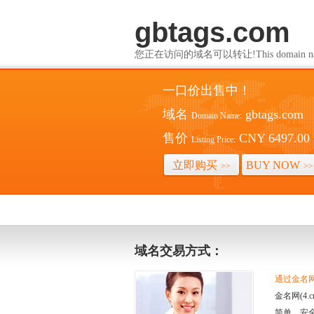
gbtags.com
您正在访问的域名可以转让!This domain name i
一口价出售中！
域名
gbtags.com
Domain Name:
售价
CNY 6497.00
Listing Price:
立即购买
BUY NOW
>>
>>
域名交易方式：
通过金名网(
金名网(4
简单、安