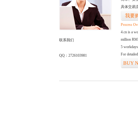
具体交易
我要
Process Ov
4.cn is a w
million RMB
联系我们
5 workdays
For detaile
QQ：2726103981
BUY 