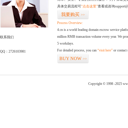
具体交易流程可
“点击这里”
查看或咨询support@
我要购买
>>
Process Overview:
4.cn is a world leading domain escrow service plat
million RMB transaction volume every year. We promi
联系我们
5 workdays.
For detailed process, you can
“visit here”
or contact
QQ：2726103981
BUY NOW
>>
Copyright © 1998 -2025 www