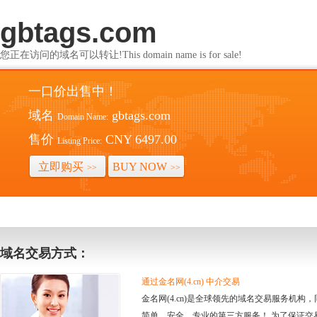
gbtags.com
您正在访问的域名可以转让!This domain name is for sale!
一口价出售中！
域名
gbtags.com
Domain Name:
售价
CNY 6497.00
Listing Price:
立即购买
BUY NOW
>>
>>
域名交易方式：
通过金名网(4.cn) 中介交易
金名网(4.cn)是全球领先的域名交易服务机
简单、安全、专业的第三方服务！ 为了保证交