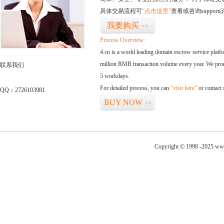
具体交易流程可
“点击这里”
查看或咨询support@
我要购买
>>
Process Overview:
4.cn is a world leading domain escrow service plat
million RMB transaction volume every year. We promi
联系我们
5 workdays.
For detailed process, you can
“visit here”
or contact
QQ：2726103981
BUY NOW
>>
Copyright © 1998 -2025 www