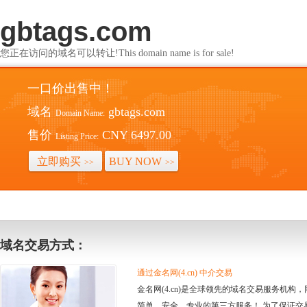
gbtags.com
您正在访问的域名可以转让!This domain name is for sale!
一口价出售中！
域名
gbtags.com
Domain Name:
售价
CNY 6497.00
Listing Price:
立即购买
BUY NOW
>>
>>
域名交易方式：
通过金名网(4.cn) 中介交易
金名网(4.cn)是全球领先的域名交易服务机
简单、安全、专业的第三方服务！ 为了保证交