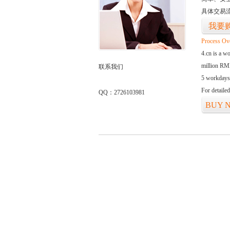
具体交易
我要
Process Ov
4.cn is a w
million RMB
联系我们
5 workdays
For detaile
QQ：2726103981
BUY 