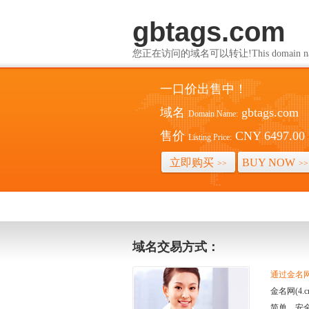
gbtags.com
您正在访问的域名可以转让!This domain name i
一口价出售中！
域名
gbtags.com
Domain Name:
售价
CNY 6497.00
Listing Price:
立即购买
BUY NOW
>>
>>
域名交易方式：
通过金名网(
金名网(4
简单、安