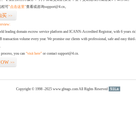
流程可
“点击这里”
查看或咨询support@4.cn。
购买
>>
erview:
orld leading domain escrow service platform and ICANN-Accredited Registrar, with 6 years ri
 transaction volume every year. We promise our clients with professional, safe and easy third-
.
d process, you can
“visit here”
or contact support@4.cn.
NOW
>>
Copyright © 1998 -2025 www.gbtags.com All Rights Reserved
51La