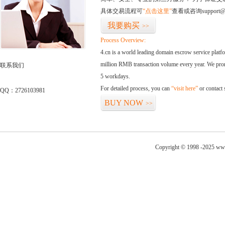
具体交易流程可
“点击这里”
查看或咨询support@
我要购买
>>
Process Overview:
4.cn is a world leading domain escrow service plat
million RMB transaction volume every year. We promi
联系我们
5 workdays.
For detailed process, you can
“visit here”
or contact
QQ：2726103981
BUY NOW
>>
Copyright © 1998 -2025 www