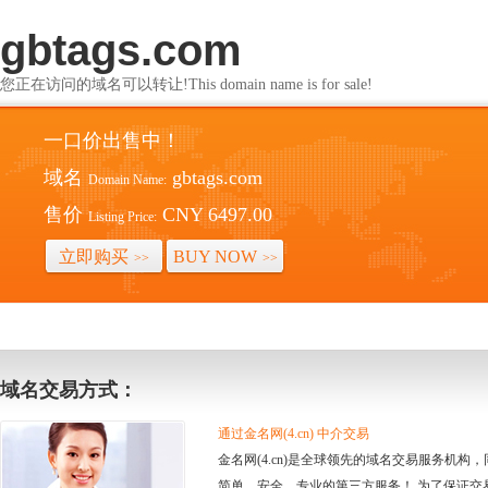
gbtags.com
您正在访问的域名可以转让!This domain name is for sale!
一口价出售中！
域名
gbtags.com
Domain Name:
售价
CNY 6497.00
Listing Price:
立即购买
BUY NOW
>>
>>
域名交易方式：
通过金名网(4.cn) 中介交易
金名网(4.cn)是全球领先的域名交易服务机
简单、安全、专业的第三方服务！ 为了保证交