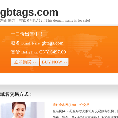
gbtags.com
您正在访问的域名可以转让!This domain name is for sale!
一口价出售中！
域名
gbtags.com
Domain Name:
售价
CNY 6497.00
Listing Price:
立即购买
BUY NOW
>>
>>
域名交易方式：
通过金名网(4.cn) 中介交易
金名网(4.cn)是全球领先的域名交易服务机
简单、安全、专业的第三方服务！ 为了保证交