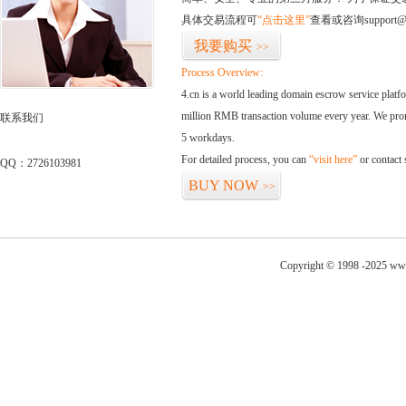
具体交易流程可
“点击这里”
查看或咨询support@
我要购买
>>
Process Overview:
4.cn is a world leading domain escrow service plat
million RMB transaction volume every year. We promi
联系我们
5 workdays.
For detailed process, you can
“visit here”
or contact
QQ：2726103981
BUY NOW
>>
Copyright © 1998 -2025 www