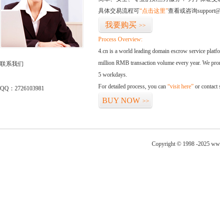
具体交易流程可
“点击这里”
查看或咨询support@
我要购买
>>
Process Overview:
4.cn is a world leading domain escrow service plat
million RMB transaction volume every year. We promi
联系我们
5 workdays.
For detailed process, you can
“visit here”
or contact
QQ：2726103981
BUY NOW
>>
Copyright © 1998 -2025 www