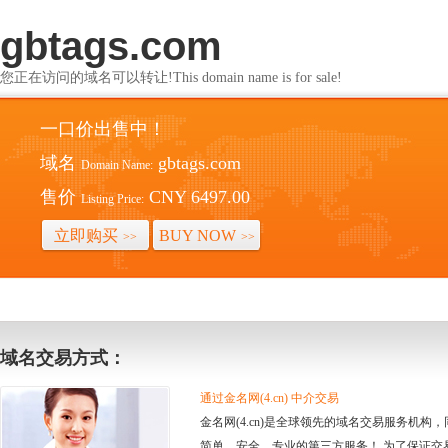
gbtags.com
您正在访问的域名可以转让!This domain name is for sale!
一口价出售中！
域名
gbtags.com
Domain Name:
售价
CNY 6497.00
Listing Price:
立即购买
BUY NOW
>>
>>
域名交易方式：
通过金名网(4.cn) 中介交易
金名网(4.cn)是全球领先的域名交易服务机
简单、安全、专业的第三方服务！ 为了保证交