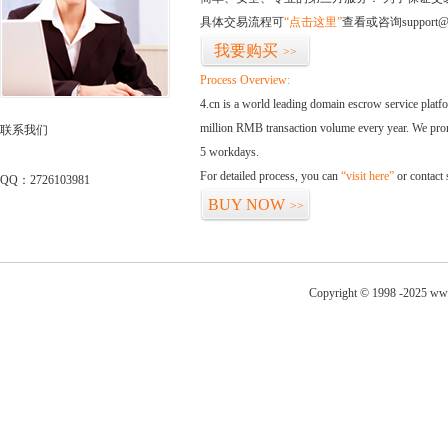
具体交易流程可
“点击这里”
查看或咨询support@
我要购买
>>
Process Overview:
4.cn is a world leading domain escrow service plat
million RMB transaction volume every year. We promi
联系我们
5 workdays.
For detailed process, you can
“visit here”
or contact
QQ：2726103981
BUY NOW
>>
Copyright © 1998 -2025 www