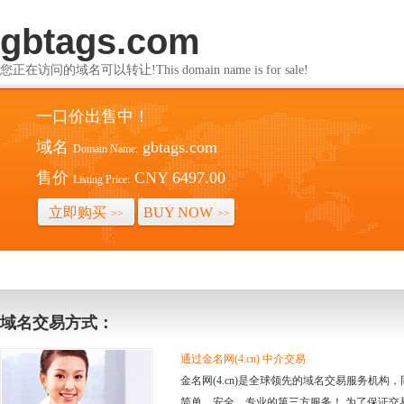
gbtags.com
您正在访问的域名可以转让!This domain name is for sale!
一口价出售中！
域名
gbtags.com
Domain Name:
售价
CNY 6497.00
Listing Price:
立即购买
BUY NOW
>>
>>
域名交易方式：
通过金名网(4.cn) 中介交易
金名网(4.cn)是全球领先的域名交易服务机
简单、安全、专业的第三方服务！ 为了保证交