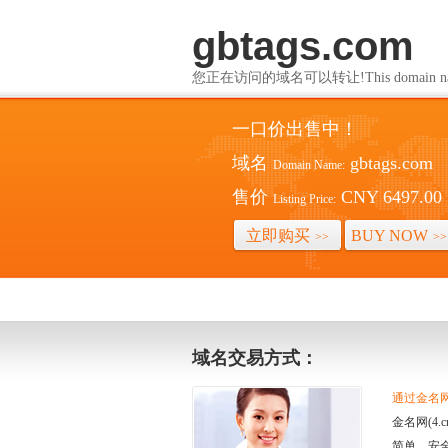
gbtags.com
您正在访问的域名可以转让!This domain name i
一口价出售中！
域名
gbtags.com
Domain Name:
售价
CNY 6497.00
Listing Price:
立即购买
BUY NOW
>>
>>
域名交易方式：
通过金名网(
金名网(4
简单、安