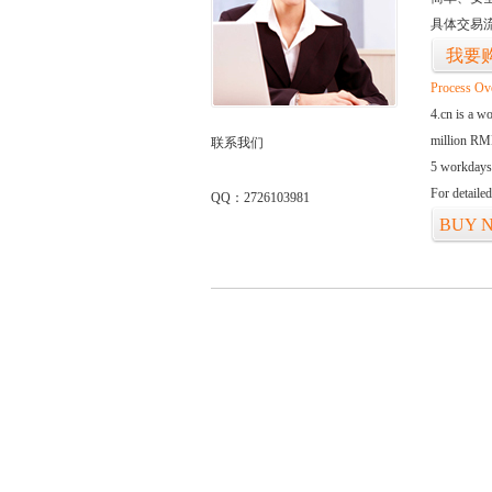
具体交易
我要
Process Ov
4.cn is a w
million RMB
联系我们
5 workdays
For detaile
QQ：2726103981
BUY 