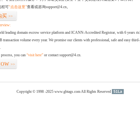
流程可
“点击这里”
查看或咨询support@4.cn。
购买
>>
erview:
orld leading domain escrow service platform and ICANN-Accredited Registrar, with 6 years ri
 transaction volume every year. We promise our clients with professional, safe and easy third-
.
d process, you can
“visit here”
or contact support@4.cn.
NOW
>>
Copyright © 1998 -2025 www.gbtags.com All Rights Reserved
51La