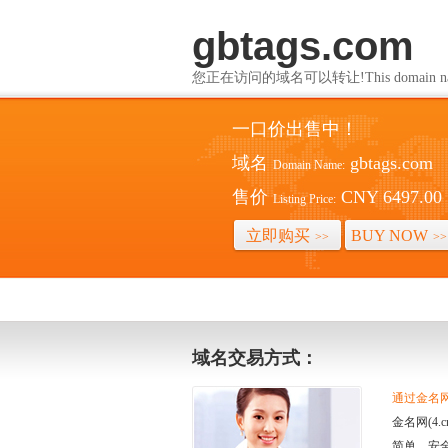
gbtags.com
您正在访问的域名可以转让!This domain name i
一口价出售中！
域名
gbtags.com
Domain Name:
售价
CNY 6497.00
Listing Price:
立即购买
BUY NOW
>>
>>
域名交易方式：
通过金名网(
金名网(4
简单、安