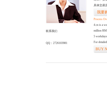
具体交易
我要
Process Ov
4.cn is a w
million RMB
联系我们
5 workdays
For detaile
QQ：2726103981
BUY 