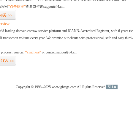
流程可
“点击这里”
查看或咨询support@4.cn。
购买
>>
erview:
orld leading domain escrow service platform and ICANN-Accredited Registrar, with 6 years ri
 transaction volume every year. We promise our clients with professional, safe and easy third-
.
d process, you can
“visit here”
or contact support@4.cn.
NOW
>>
Copyright © 1998 -2025 www.gbtags.com All Rights Reserved
51La