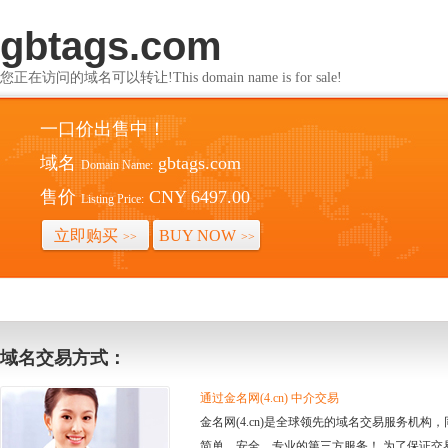
gbtags.com
您正在访问的域名可以转让!This domain name is for sale!
一口价出售中！
域名
gbtags.com
Domain Name:
售价
CNY 6497.00
Listing Price:
立即购买
BUY NOW
>>
>>
域名交易方式：
通过金名网(4.cn) 中介交易
金名网(4.cn)是全球领先的域名交易服务机
简单、安全、专业的第三方服务！ 为了保证交